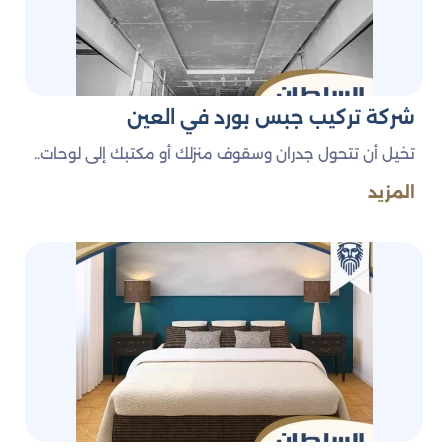
فريق عمل متخصص ذو خبرة طويلة في مجال الجبس
والديكور.
استخدام خامات عالية الجودة تضمن مظهرًا جميلًا وعمرًا
طويلًا.
تصاميم مبتكرة تُنفذ وفق رؤية العميل وتفاصيل احتياجاته.
شركة تركيب جبس بورد في العين
التزام كامل بالمواعيد المتفق عليها دون المساس بجودة
التنفيذ.
تخيل أن تتحول جدران وسقوف منزلك أو مكتبك إلى لوحات..
أسعار تنافسية وخدمة احترافية قبل وأثناء وبعد التنفيذ.
المزيد
قصر السلطان ديكورك بعيون خبراء
نحن في شركة قصر السلطان لا نقدم مجرد ديكور، بل نخلق
تجربة تصميم متكاملة تمنح المكان هوية خاصة تنسجم مع
ذوقك وطبيعة استخدامك. إذا كنت تبحث عن التميز في كل
زاوية من زوايا منزلك أو مكتبك، فاختر قصر السلطان، لأن
التفاصيل لدينا تصنع الفرق.