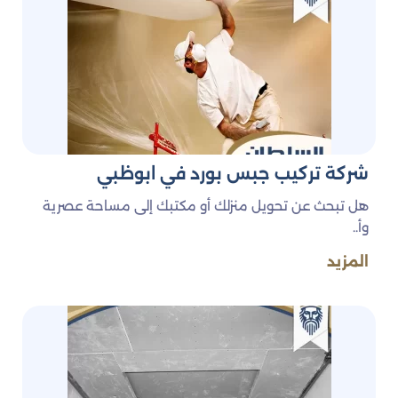
تقدم شركة قصر السلطان باقة متنوعة من خدمات الجبس
بورد والديكورات، لتناسب جميع الأذواق والمساحات، سواء
كانت سكنية أو تجارية. وتشمل هذه الخدمات:
تصميم وتنفيذ الأسقف المعلقة بأشكال حديثة وكلاسيكية.
إنشاء الفواصل الداخلية باستخدام ألواح الجبس بورد بجودة
عالية ومتانة.
تنفيذ ديكورات الحوائط بتنسيقات فنية تتناسب مع طبيعة كل
مساحة.
شركة تركيب جبس بورد في ابوظبي
إضافة الإضاءات المخفية ضمن تصاميم الجبس لتحقيق
أجواء راقية ومريحة.
هل تبحث عن تحويل منزلك أو مكتبك إلى مساحة عصرية
تنفيذ ديكورات المجالس، غرف النوم، المداخل، والمكاتب
وأ..
بأسلوب أنيق ومتناسق.
المزيد
مميزات شركة ديكورات
ما يميز قصر السلطان ليس فقط جودة العمل، بل أيضاً
الالتزام والرؤية الفنية المتجددة. ومن أبرز المميزات التي ننفرد
بها: