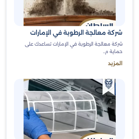
النعيم
الشعم
شركة معالجة الرطوبة في الإمارات
المعيريض
الكويتات
شركة معالجة الرطوبة في الإمارات تساعدك على
الخرسان
الحمرية
حماية م..
المزيد
الضيت الشمالي
الضيت الجنوبي
سدورة
دهان
النخيل / دفن النخيل
العريبي
الحديبة / الهديبة
القصيدات
سيح البريرات
وادي البيح