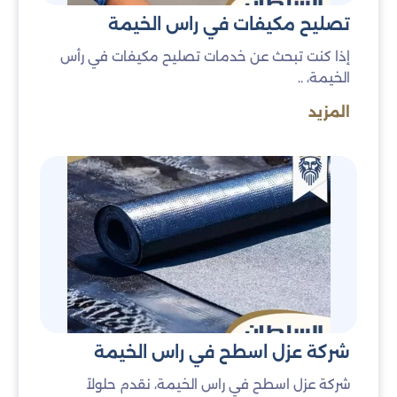
تصليح مكيفات في راس الخيمة
الجويس
الغيل
إذا كنت تبحث عن خدمات تصليح مكيفات في رأس
الخيمة، ..
خزام
العمار / المعمورة
المزيد
الجير
الفحلين
الظيت
المنطقات الصناعية
النُدود
القصيدات
الميرد / المعيرض
جزيرة المرجان
كيفية التواصل معنا في رأس الخيمة؟
شركة عزل اسطح في راس الخيمة
هل تحتاج إلى خدمات الحدادة، النجارة، أو صيانة المكيفات في
رأس الخيمة؟ تواصل مع شركة قصر السلطان الآن للحصول
شركة عزل اسطح في راس الخيمة، نقدم حلولاً