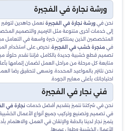
ورشة نجارة في الفجيرة
نحن في
نعمل جاهدين لتوفير أف
ورشة نجارة في الفجيرة
إلى خدمات أخرى متنوعة مثل الترميم والتصميم المخصص.
المتخصصين الذين يمتلكون خبرة واسعة في التعامل مع كاف
في
، نحرص على استخدام الموا
منجرة خشب في الفجيرة
تصميم قطع خشبية جديدة بالكامل، فإننا نقدم حلولًا 
متابعة كل مرحلة من مراحل العمل لضمان إتمامها بأعل
نحن نلتزم بالمواعيد المحددة، ونسعى لتحقيق رضا العملا
احتياجاتك بأعلى معايير الجودة.
فني نجار في الفجيرة
نحن في شركتنا نتميز بتقديم أفضل خدمات
نجارة في ال
في تصميم وتصنيع وتركيب جميع أنواع الأعمال الخشبية، 
يتميز نجار لدينا بالدقة والإتقان في العمل، والاهتمام
الأعمال الخشبية وطول عمرها.